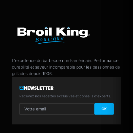
Pied de page
L'excellence du barbecue nord-américain. Performance,
durabilité et saveur incomparable pour les passionnés de
grillades depuis 1906.
NEWSLETTER
Recevez nos recettes exclusives et conseils d'experts.
Adresse email pour la newsletter
OK