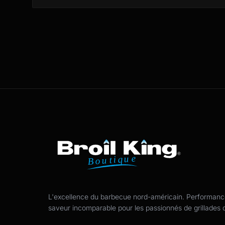
Pied de page
L'excellence du barbecue nord-américain. Performance,
saveur incomparable pour les passionnés de grillades 