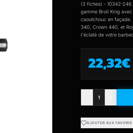
(3 fiches) - 10342-246
gamme Broil King avec 
caoutchouc en façade. 
340, Crown 440, et Roya
l'éclaté de votre barbe
22,32
€
-
+
AJOUTER AUX FAVORIS