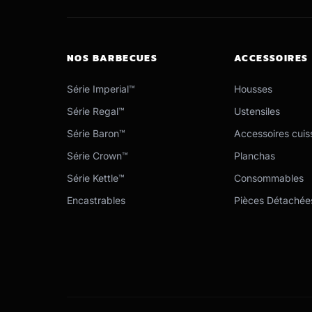
NOS BARBECUES
ACCESSOIRES
Série Imperial™
Housses
Série Regal™
Ustensiles
Série Baron™
Accessoires cuis
Série Crown™
Planchas
Série Kettle™
Consommables
Encastrables
Pièces Détachée