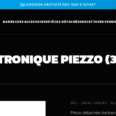
LIVRAISON GRATUITE DÈS 150€ D'ACHAT
BARBECUES
ACCESSOIRES
PIÈCES DÉTACHÉES
RECETTES
REVEND
RONIQUE PIEZZO (3
UGS: 10342-246
CAT:
AL
Pièce détachée barbecu