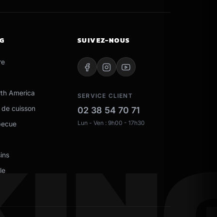
NG
SUIVEZ-NOUS
re
th America
SERVICE CLIENT
 de cuisson
02 38 54 70 71
KIN
Lun - Ven : 9h00 - 17h30
becue
ins
le